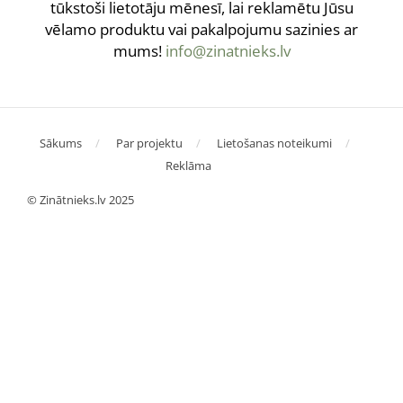
tūkstoši lietotāju mēnesī, lai reklamētu Jūsu
vēlamo produktu vai pakalpojumu sazinies ar
mums!
info@zinatnieks.lv
Sākums
Par projektu
Lietošanas noteikumi
Reklāma
© Zinātnieks.lv 2025