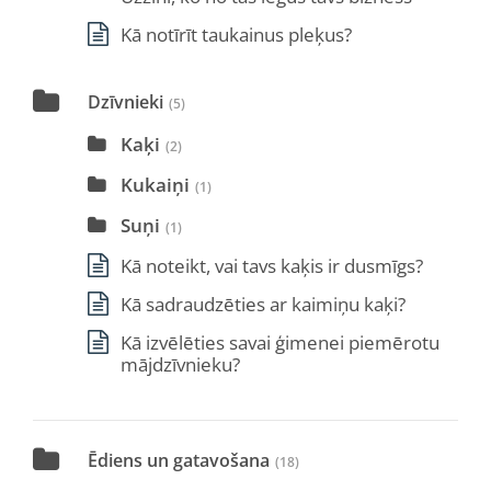
Kā notīrīt taukainus pleķus?
Dzīvnieki
(5)
Kaķi
(2)
Kukaiņi
(1)
Suņi
(1)
Kā noteikt, vai tavs kaķis ir dusmīgs?
Kā sadraudzēties ar kaimiņu kaķi?
Kā izvēlēties savai ģimenei piemērotu
mājdzīvnieku?
Ēdiens un gatavošana
(18)