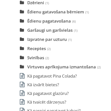
Dzērieni
(1)
Ēdienu gatavošana bērniem
(1)
Ēdienu pagatavošana
(6)
Garšaugi un garšvielas
(1)
Izpratne par uzturu
(1)
Receptes
(2)
Svinības
(2)
Virtuves aprīkojuma izmantošana
(2)
Kā pagatavot Pina Colada?
Kā izvārīt bietes?
Kā pagatavot glazūru?
Kā tvaicēt dārzeņus?
Kā pareizi pagatavot kabaci?