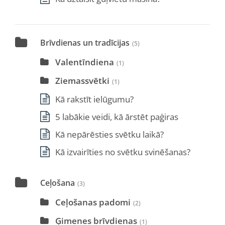
Brīvdienas un tradīcijas
(5)
Valentīndiena
(1)
Ziemassvētki
(1)
Kā rakstīt ielūgumu?
5 labākie veidi, kā ārstēt paģiras
Kā nepārēsties svētku laikā?
Kā izvairīties no svētku svinēšanas?
Ceļošana
(3)
Ceļošanas padomi
(2)
Ģimenes brīvdienas
(1)