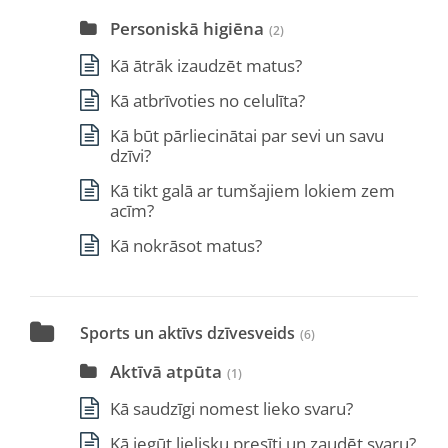
Personiskā higiēna
(2)
Kā ātrāk izaudzēt matus?
Kā atbrīvoties no celulīta?
Kā būt pārliecinātai par sevi un savu
dzīvi?
Kā tikt galā ar tumšajiem lokiem zem
acīm?
Kā nokrāsot matus?
Sports un aktīvs dzīvesveids
(6)
Aktīvā atpūta
(1)
Kā saudzīgi nomest lieko svaru?
Kā iegūt lielisku presīti un zaudēt svaru?