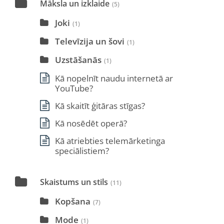
Māksla un izklaide
(5)
Joki
(1)
Televīzija un šovi
(1)
Uzstāšanās
(1)
Kā nopelnīt naudu internetā ar
YouTube?
Kā skaitīt ģitāras stīgas?
Kā nosēdēt operā?
Kā atriebties telemārketinga
speciālistiem?
Skaistums un stils
(11)
Kopšana
(7)
Mode
(1)