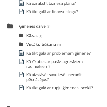
Kā uzrakstīt biznesa plānu?
Kā tikt galā ar finansu slogu?
Ģimenes dzīve
(6)
Kāzas
(1)
Vecāku būšana
(1)
Kā tikt galā ar problēmām ģimenē?
Kā rīkoties ar pasīvi agresīviem
radiniekiem?
Kā aizstāvēt savu izvēli neradīt
pēcnācējus?
Kā tikt galā ar rupju ģimenes locekli?