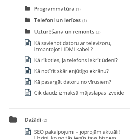
Programmatūra
(1)
Telefoni un ierīces
(1)
Uzturēšana un remonts
(2)
Kā savienot datoru ar televizoru,
izmantojot HDMI kabeli?
Kā rīkoties, ja telefons iekrīt ūdenī?
Kā notīrīt skārienjūtīgo ekrānu?
Kā pasargāt datoru no vīrusiem?
Cik daudz izmaksā mājaslapas izveide
Dažādi
(2)
SEO pakalpojumi – joprojām aktuāli!
Uzzini, ko no tās iegūs tavs bizness