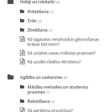
Hobiji un rokdarbi
(4)
Krāsošana
(1)
Triki
(2)
Zīmēšana
(1)
Kā izgatavot netoksiskas gleznošanas
krāsas bērniem?
Kā uzlabot savas mākslas prasmes?
Kā uzsākt cilvēku vērošanu?
Izglītība un saskarsme
(6)
Mācību metodes un studentu
prasmes
(1)
Rakstīšana
(2)
Kā aprēķina procentus?