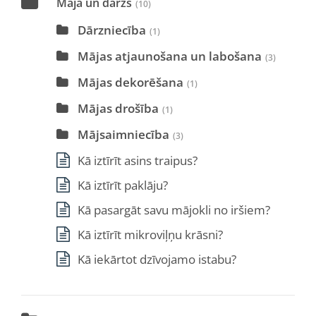
Māja un dārzs
(10)
Dārzniecība
(1)
Mājas atjaunošana un labošana
(3)
Mājas dekorēšana
(1)
Mājas drošība
(1)
Mājsaimniecība
(3)
Kā iztīrīt asins traipus?
Kā iztīrīt paklāju?
Kā pasargāt savu mājokli no iršiem?
Kā iztīrīt mikroviļņu krāsni?
Kā iekārtot dzīvojamo istabu?