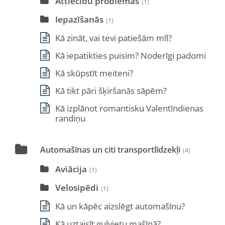
Attiecību problēmas
(1)
Iepazīšanās
(1)
Kā zināt, vai tevi patiešām mīl?
Kā iepatikties puisim? Noderīgi padomi
Kā skūpstīt meiteni?
Kā tikt pāri šķiršanās sāpēm?
Kā izplānot romantisku Valentīndienas
randiņu
Automašīnas un citi transportlīdzekļi
(4)
Aviācija
(1)
Velosipēdi
(1)
Kā un kāpēc aizslēgt automašīnu?
Kā uztaisīt guļvietu mašīnā?