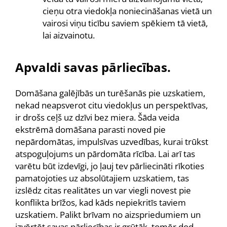
cieņu otra viedokļa noniecināšanas vietā un
vairosi viņu ticību saviem spēkiem tā vietā,
lai aizvainotu.
Apvaldi savas pārliecības.
Domāšana galējībās un turēšanās pie uzskatiem,
nekad neapsverot citu viedokļus un perspektīvas,
ir drošs ceļš uz dzīvi bez miera. Šāda veida
ekstrēmā domāšana parasti noved pie
nepārdomātas, impulsīvas uzvedības, kurai trūkst
atspoguļojums un pārdomāta rīcība. Lai arī tas
varētu būt izdevīgi, jo ļauj tev pārliecināti rīkoties
pamatojoties uz absolūtajiem uzskatiem, tas
izslēdz citas realitātes un var viegli novest pie
konflikta brīžos, kad kāds nepiekritīs taviem
uzskatiem. Palikt brīvam no aizspriedumiem un
izvērtēt savas pārliecības ir grūtāk, tomēr dod