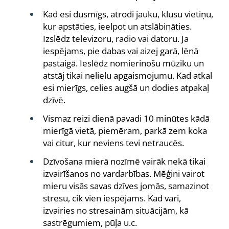
Kad esi dusmīgs, atrodi jauku, klusu vietiņu,
kur apstāties, ieelpot un atslābināties.
Izslēdz televizoru, radio vai datoru. Ja
iespējams, pie dabas vai aizej garā, lēnā
pastaigā. Ieslēdz nomierinošu mūziku un
atstāj tikai nelielu apgaismojumu. Kad atkal
esi mierīgs, celies augšā un dodies atpakaļ
dzīvē.
Vismaz reizi dienā pavadi 10 minūtes kādā
mierīgā vietā, piemēram, parkā zem koka
vai citur, kur neviens tevi netraucēs.
Dzīvošana mierā nozīmē vairāk nekā tikai
izvairīšanos no vardarbības. Mēģini vairot
mieru visās savas dzīves jomās, samazinot
stresu, cik vien iespējams. Kad vari,
izvairies no stresainām situācijām, kā
sastrēgumiem, pūļa u.c.