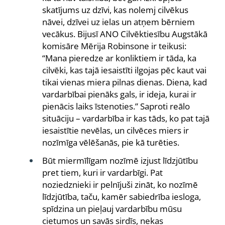
skatījums uz dzīvi, kas nolemj cilvēkus
nāvei, dzīvei uz ielas un atņem bērniem
vecākus. Bijusī ANO Cilvēktiesību Augstākā
komisāre Mērija Robinsone ir teikusi:
“Mana pieredze ar konliktiem ir tāda, ka
cilvēki, kas tajā iesaistīti ilgojas pēc kaut vai
tikai vienas miera pilnas dienas. Diena, kad
vardarbībai pienāks gals, ir ideja, kurai ir
pienācis laiks īstenoties.” Saproti reālo
situāciju – vardarbība ir kas tāds, ko pat tajā
iesaistītie nevēlas, un cilvēces miers ir
nozīmīga vēlēšanās, pie kā turēties.
Būt miermīlīgam nozīmē izjust līdzjūtību
pret tiem, kuri ir vardarbīgi. Pat
noziedznieki ir pelnījuši zināt, ko nozīmē
līdzjūtība, taču, kamēr sabiedrība iesloga,
spīdzina un pieļauj vardarbību mūsu
cietumos un savās sirdīs, nekas