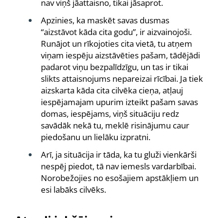
nav viņš jāattaisno, tikai jāsaprot.
Apzinies, ka maskēt savas dusmas
“aizstāvot kāda cita godu”, ir aizvainojoši.
Runājot un rīkojoties cita vietā, tu atņem
viņam iespēju aizstāvēties pašam, tādējādi
padarot viņu bezpalīdzīgu, un tas ir tikai
slikts attaisnojums nepareizai rīcībai. Ja tiek
aizskarta kāda cita cilvēka cieņa, atļauj
iespējamajam upurim izteikt pašam savas
domas, iespējams, viņš situāciju redz
savādāk nekā tu, meklē risinājumu caur
piedošanu un lielāku izpratni.
Arī, ja situācija ir tāda, ka tu gluži vienkārši
nespēj piedot, tā nav iemesls vardarbībai.
Norobežojies no esošajiem apstākļiem un
esi labāks cilvēks.