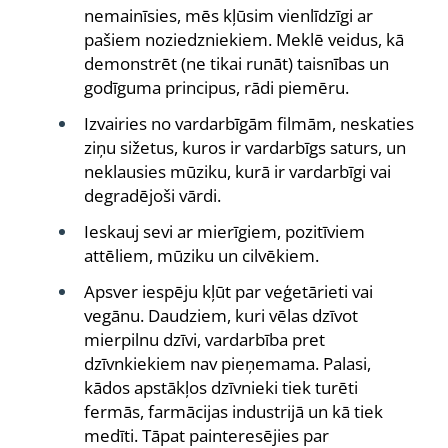
nemainīsies, mēs kļūsim vienlīdzīgi ar
pašiem noziedzniekiem. Meklē veidus, kā
demonstrēt (ne tikai runāt) taisnības un
godīguma principus, rādi piemēru.
Izvairies no vardarbīgām filmām, neskaties
ziņu sižetus, kuros ir vardarbīgs saturs, un
neklausies mūziku, kurā ir vardarbīgi vai
degradējoši vārdi.
Ieskauj sevi ar mierīgiem, pozitīviem
attēliem, mūziku un cilvēkiem.
Apsver iespēju kļūt par veģetārieti vai
vegānu. Daudziem, kuri vēlas dzīvot
mierpilnu dzīvi, vardarbība pret
dzīvnkiekiem nav pieņemama. Palasi,
kādos apstākļos dzīvnieki tiek turēti
fermās, farmācijas industrijā un kā tiek
medīti. Tāpat painteresējies par