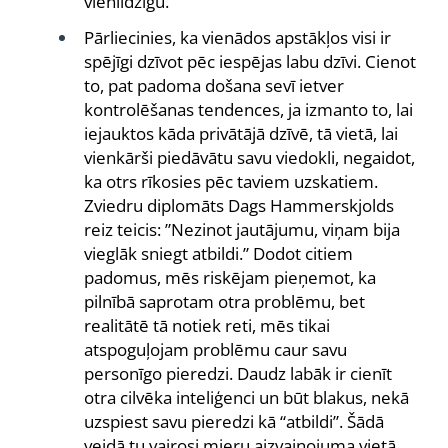
vienlīdzīgu.
Pārliecinies, ka vienādos apstākļos visi ir
spējīgi dzīvot pēc iespējas labu dzīvi. Cienot
to, pat padoma došana sevī ietver
kontrolēšanas tendences, ja izmanto to, lai
iejauktos kāda privātājā dzīvē, tā vietā, lai
vienkārši piedāvātu savu viedokli, negaidot,
ka otrs rīkosies pēc taviem uzskatiem.
Zviedru diplomāts Dags Hammerskjolds
reiz teicis: ”Nezinot jautājumu, viņam bija
vieglāk sniegt atbildi.” Dodot citiem
padomus, mēs riskējam pieņemot, ka
pilnībā saprotam otra problēmu, bet
realitātē tā notiek reti, mēs tikai
atspoguļojam problēmu caur savu
personīgo pieredzi. Daudz labāk ir cienīt
otra cilvēka inteliģenci un būt blakus, nekā
uzspiest savu pieredzi kā “atbildi”. Šādā
veidā tu vairosi mieru aizvainojuma vietā,