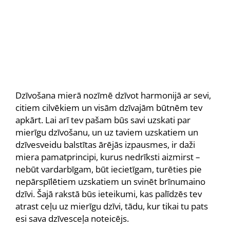
Dzīvošana mierā nozīmē dzīvot harmonijā ar sevi,
citiem cilvēkiem un visām dzīvajām būtnēm tev
apkārt. Lai arī tev pašam būs savi uzskati par
mierīgu dzīvošanu, un uz taviem uzskatiem un
dzīvesveidu balstītas ārējās izpausmes, ir daži
miera pamatprincipi, kurus nedrīksti aizmirst –
nebūt vardarbīgam, būt iecietīgam, turēties pie
nepārspīlētiem uzskatiem un svinēt brīnumaino
dzīvi. Šajā rakstā būs ieteikumi, kas palīdzēs tev
atrast ceļu uz mierīgu dzīvi, tādu, kur tikai tu pats
esi sava dzīvesceļa noteicējs.