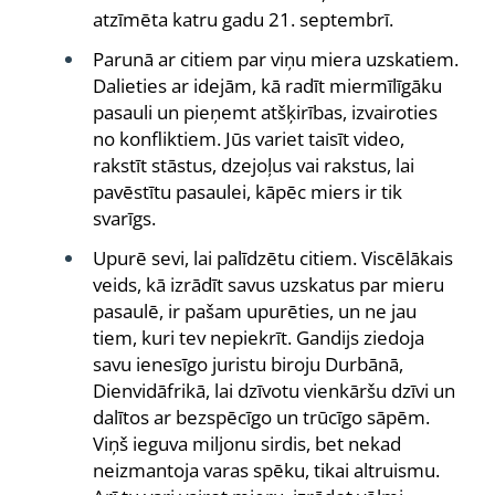
atzīmēta katru gadu 21. septembrī.
Parunā ar citiem par viņu miera uzskatiem.
Dalieties ar idejām, kā radīt miermīlīgāku
pasauli un pieņemt atšķirības, izvairoties
no konfliktiem. Jūs variet taisīt video,
rakstīt stāstus, dzejoļus vai rakstus, lai
pavēstītu pasaulei, kāpēc miers ir tik
svarīgs.
Upurē sevi, lai palīdzētu citiem. Viscēlākais
veids, kā izrādīt savus uzskatus par mieru
pasaulē, ir pašam upurēties, un ne jau
tiem, kuri tev nepiekrīt. Gandijs ziedoja
savu ienesīgo juristu biroju Durbānā,
Dienvidāfrikā, lai dzīvotu vienkāršu dzīvi un
dalītos ar bezspēcīgo un trūcīgo sāpēm.
Viņš ieguva miljonu sirdis, bet nekad
neizmantoja varas spēku, tikai altruismu.