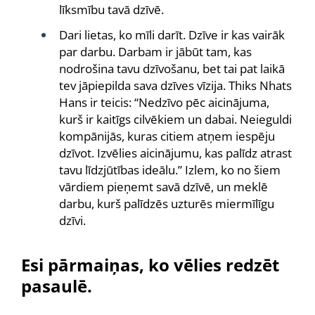
līksmību tavā dzīvē.
Dari lietas, ko mīli darīt. Dzīve ir kas vairāk
par darbu. Darbam ir jābūt tam, kas
nodrošina tavu dzīvošanu, bet tai pat laikā
tev jāpiepilda sava dzīves vīzija. Thiks Nhats
Hans ir teicis: “Nedzīvo pēc aicinājuma,
kurš ir kaitīgs cilvēkiem un dabai. Neieguldi
kompānijās, kuras citiem atņem iespēju
dzīvot. Izvēlies aicinājumu, kas palīdz atrast
tavu līdzjūtības ideālu.” Izlem, ko no šiem
vārdiem pieņemt savā dzīvē, un meklē
darbu, kurš palīdzēs uzturēs miermīlīgu
dzīvi.
Esi pārmaiņas, ko vēlies redzēt
pasaulē.