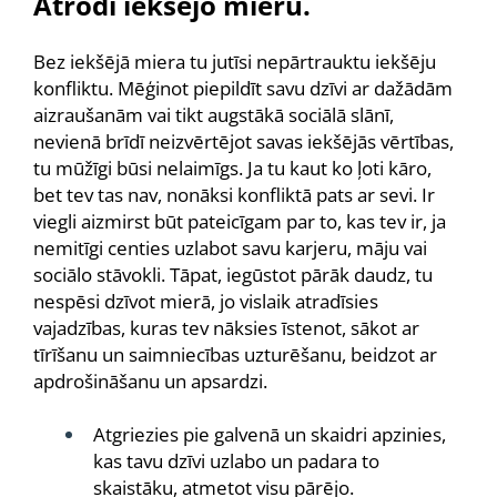
Atrodi iekšējo mieru.
Bez iekšējā miera tu jutīsi nepārtrauktu iekšēju
konfliktu. Mēģinot piepildīt savu dzīvi ar dažādām
aizraušanām vai tikt augstākā sociālā slānī,
nevienā brīdī neizvērtējot savas iekšējās vērtības,
tu mūžīgi būsi nelaimīgs. Ja tu kaut ko ļoti kāro,
bet tev tas nav, nonāksi konfliktā pats ar sevi. Ir
viegli aizmirst būt pateicīgam par to, kas tev ir, ja
nemitīgi centies uzlabot savu karjeru, māju vai
sociālo stāvokli. Tāpat, iegūstot pārāk daudz, tu
nespēsi dzīvot mierā, jo vislaik atradīsies
vajadzības, kuras tev nāksies īstenot, sākot ar
tīrīšanu un saimniecības uzturēšanu, beidzot ar
apdrošināšanu un apsardzi.
Atgriezies pie galvenā un skaidri apzinies,
kas tavu dzīvi uzlabo un padara to
skaistāku, atmetot visu pārējo.