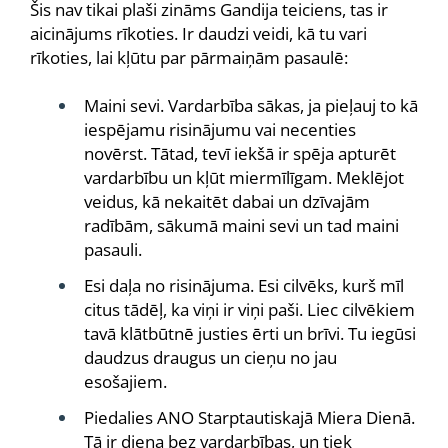
Šis nav tikai plaši zināms Gandija teiciens, tas ir
aicinājums rīkoties. Ir daudzi veidi, kā tu vari
rīkoties, lai kļūtu par pārmaiņām pasaulē:
Maini sevi. Vardarbība sākas, ja pieļauj to kā
iespējamu risinājumu vai necenties
novērst. Tātad, tevī iekšā ir spēja apturēt
vardarbību un kļūt miermīlīgam. Meklējot
veidus, kā nekaitēt dabai un dzīvajām
radībām, sākumā maini sevi un tad maini
pasauli.
Esi daļa no risinājuma. Esi cilvēks, kurš mīl
citus tādēļ, ka viņi ir viņi paši. Liec cilvēkiem
tavā klātbūtnē justies ērti un brīvi. Tu iegūsi
daudzus draugus un cieņu no jau
esošajiem.
Piedalies ANO Starptautiskajā Miera Dienā.
Tā ir diena bez vardarbības, un tiek