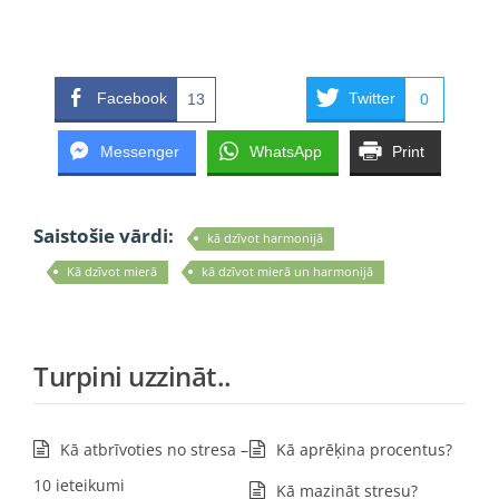
Facebook
Twitter
13
0
Messenger
WhatsApp
Print
Saistošie vārdi:
kā dzīvot harmonijā
Kā dzīvot mierā
kā dzīvot mierā un harmonijā
Turpini uzzināt..
Kā atbrīvoties no stresa –
Kā aprēķina procentus?
10 ieteikumi
Kā mazināt stresu?