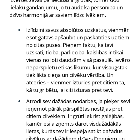
lielāku gandarījumu, jo tu audz kā personība un
dzīvo harmonijā ar saviem līdzcilvēkiem.
Izlīdzini savus absolūtos uzskatus, vienmēr
esot gatavs apšaubīt un paskatīties uz tiem
no citas puses. Pieņem faktu, ka tavi
uzskati, ticība, pārliecība, kaislības ir tikai
vienas no ļoti daudzām visā pasaulē. Ievēro
nepārspīlētu ētikas likumu, kur visaugstāk
tiek likta cieņa un cilvēku vērtība. Un
atceries – vienmēr izturies pret citiem tā,
kā tu gribētu, lai citi izturas pret tevi.
Atrodi sev dažādas nodarbes, ja pieķer sevi
ieņemot pārāk pārspīlētas nostājas pret
citiem cilvēkiem. Ir grūti iekrist galējībās,
kamēr esi aizņemts darot visdažādākās
lietas, kurās tev ir iespēja satikt dažādus
cilvēkus ar dažādiem dzīves līmeņiem un