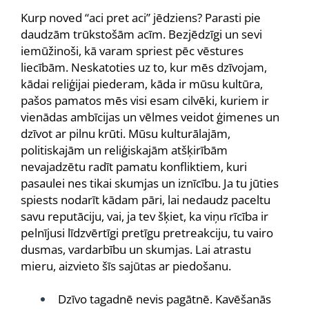
Kurp noved “aci pret aci” jēdziens? Parasti pie
daudzām trūkstošām acīm. Bezjēdzīgi un sevi
iemūžinoši, kā varam spriest pēc vēstures
liecībām. Neskatoties uz to, kur mēs dzīvojam,
kādai reliģijai piederam, kāda ir mūsu kultūra,
pašos pamatos mēs visi esam cilvēki, kuriem ir
vienādas ambīcijas un vēlmes veidot ģimenes un
dzīvot ar pilnu krūti. Mūsu kulturālajām,
politiskajām un reliģiskajām atšķirībām
nevajadzētu radīt pamatu konfliktiem, kuri
pasaulei nes tikai skumjas un iznīcību. Ja tu jūties
spiests nodarīt kādam pāri, lai nedaudz paceltu
savu reputāciju, vai, ja tev šķiet, ka viņu rīcība ir
pelnījusi līdzvērtīgi pretīgu pretreakciju, tu vairo
dusmas, vardarbību un skumjas. Lai atrastu
mieru, aizvieto šīs sajūtas ar piedošanu.
Dzīvo tagadnē nevis pagātnē. Kavēšanās