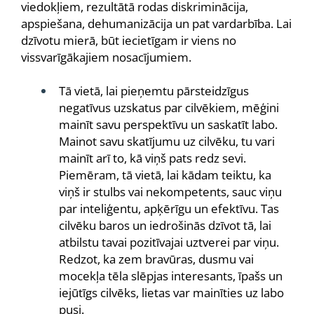
viedokļiem, rezultātā rodas diskriminācija,
apspiešana, dehumanizācija un pat vardarbība. Lai
dzīvotu mierā, būt iecietīgam ir viens no
vissvarīgākajiem nosacījumiem.
Tā vietā, lai pieņemtu pārsteidzīgus
negatīvus uzskatus par cilvēkiem, mēģini
mainīt savu perspektīvu un saskatīt labo.
Mainot savu skatījumu uz cilvēku, tu vari
mainīt arī to, kā viņš pats redz sevi.
Piemēram, tā vietā, lai kādam teiktu, ka
viņš ir stulbs vai nekompetents, sauc viņu
par inteliģentu, apķērīgu un efektīvu. Tas
cilvēku baros un iedrošinās dzīvot tā, lai
atbilstu tavai pozitīvajai uztverei par viņu.
Redzot, ka zem bravūras, dusmu vai
mocekļa tēla slēpjas interesants, īpašs un
iejūtīgs cilvēks, lietas var mainīties uz labo
pusi.