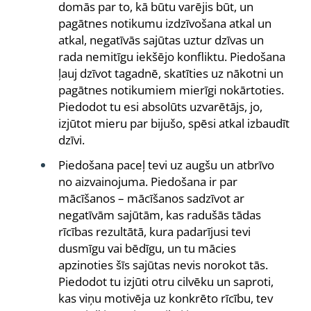
domās par to, kā būtu varējis būt, un
pagātnes notikumu izdzīvošana atkal un
atkal, negatīvās sajūtas uztur dzīvas un
rada nemitīgu iekšējo konfliktu. Piedošana
ļauj dzīvot tagadnē, skatīties uz nākotni un
pagātnes notikumiem mierīgi nokārtoties.
Piedodot tu esi absolūts uzvarētājs, jo,
izjūtot mieru par bijušo, spēsi atkal izbaudīt
dzīvi.
Piedošana paceļ tevi uz augšu un atbrīvo
no aizvainojuma. Piedošana ir par
mācīšanos – mācīšanos sadzīvot ar
negatīvām sajūtām, kas radušās tādas
rīcības rezultātā, kura padarījusi tevi
dusmīgu vai bēdīgu, un tu mācies
apzinoties šīs sajūtas nevis norokot tās.
Piedodot tu izjūti otru cilvēku un saproti,
kas viņu motivēja uz konkrēto rīcību, tev