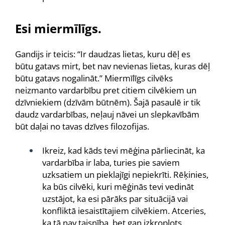
Esi miermīlīgs.
Gandijs ir teicis: “Ir daudzas lietas, kuru dēļ es
būtu gatavs mirt, bet nav nevienas lietas, kuras dēļ
būtu gatavs nogalināt.” Miermīlīgs cilvēks
neizmanto vardarbību pret citiem cilvēkiem un
dzīvniekiem (dzīvām būtnēm). Šajā pasaulē ir tik
daudz vardarbības, neļauj nāvei un slepkavībām
būt daļai no tavas dzīves filozofijas.
Ikreiz, kad kāds tevi mēģina pārliecināt, ka
vardarbība ir laba, turies pie saviem
uzksatiem un pieklajīgi nepiekrīti. Rēķinies,
ka būs cilvēki, kuri mēģinās tevi vedināt
uzstājot, ka esi pārāks par situācijā vai
konfliktā iesaistītajiem cilvēkiem. Atceries,
ka tā nav taisnība, bet gan izkropļots