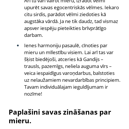
Arī tu vari vairot mieru, izrādot vēlmi
upurēt savas egocentriskās vēlmes. Iekaro
citu sirdis, parādot vēlmi ziedoties kā
augstāka vārdā. Ja ne tik daudz, tad vismaz
apsver iespēju pieteikties brīvprātīgo
darbam.
Ienes harmoniju pasaulē, cīnoties par
mieru un mīlestību visiem. Lai arī tas var
šķist biedējoši, atceries kā Gandijs –
trausls, pazemīgs, neliela auguma vīrs –
veica iespaidīgus varoņdarbus, balstoties
uz nelaužamiem nevardarbības principiem.
Tavam individuālajam ieguldījumam ir
nozīme!
Paplašini savas zināšanas par
mieru.