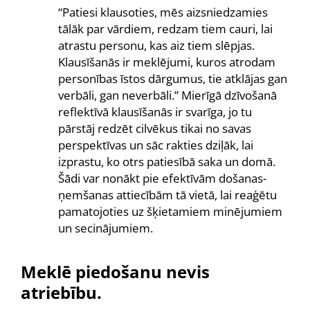
“Patiesi klausoties, mēs aizsniedzamies
tālāk par vārdiem, redzam tiem cauri, lai
atrastu personu, kas aiz tiem slēpjas.
Klausīšanās ir meklējumi, kuros atrodam
personības īstos dārgumus, tie atklājas gan
verbāli, gan neverbāli.” Mierīgā dzīvošanā
reflektīvā klausīšanās ir svarīga, jo tu
pārstāj redzēt cilvēkus tikai no savas
perspektīvas un sāc rakties dziļāk, lai
izprastu, ko otrs patiesībā saka un domā.
Šādi var nonākt pie efektīvām došanas-
ņemšanas attiecībām tā vietā, lai reaģētu
pamatojoties uz šķietamiem minējumiem
un secinājumiem.
Meklē piedošanu nevis
atriebību.