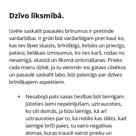
Dzīvo līksmībā.
Izvēle saskatīt pasaules brīnumus ir pretinde
vardarbībai. Ir grūti būt vardarbīgam pret kaut ko,
kas tev šķiet skaists, brīnišķīgs, lielisks un priecīgs,
patiesi, lielākais izmisumus, ko nes karš, rodas no
nevainīgā, skaistā un līksmā iznīcināšanas. Prieks
rada mieru dzīvē, jo tu vienmēr esi gatavs cilvēkos
un pasaulē saskatīt labo, būt pateicīgs par dzīves
brīnišķajiem aspektiem.
Nesabojā pats savas tiesības būt laimīgam.
Jūtoties laimi nepelnījušam, uztraucoties,
ko citi domās, ja būsi laimīgs, kā arī
uztraucoties par to, ka notiks kas slikts, kad
laimīgie brīži paies, tu vairo negatīvas
domas, kuras traucē vairot prieku un