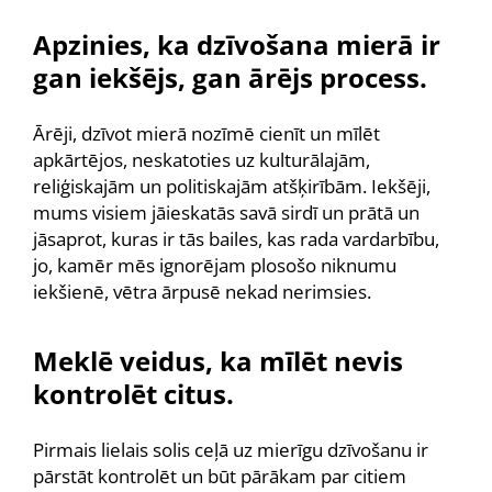
Apzinies, ka dzīvošana mierā ir
gan iekšējs, gan ārējs process.
Ārēji, dzīvot mierā nozīmē cienīt un mīlēt
apkārtējos, neskatoties uz kulturālajām,
reliģiskajām un politiskajām atšķirībām. Iekšēji,
mums visiem jāieskatās savā sirdī un prātā un
jāsaprot, kuras ir tās bailes, kas rada vardarbību,
jo, kamēr mēs ignorējam plosošo niknumu
iekšienē, vētra ārpusē nekad nerimsies.
Meklē veidus, ka mīlēt nevis
kontrolēt citus.
Pirmais lielais solis ceļā uz mierīgu dzīvošanu ir
pārstāt kontrolēt un būt pārākam par citiem