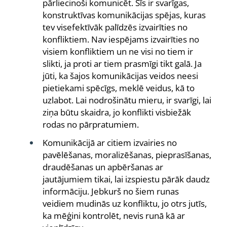
pārliecinoši komunicēt. Šīs ir svarīgas,
konstruktīvas komunikācijas spējas, kuras
tev visefektīvāk palīdzēs izvairīties no
konfliktiem. Nav iespējams izvairīties no
visiem konfliktiem un ne visi no tiem ir
slikti, ja proti ar tiem prasmīgi tikt galā. Ja
jūti, ka šajos komunikācijas veidos neesi
pietiekami spēcīgs, meklē veidus, kā to
uzlabot. Lai nodrošinātu mieru, ir svarīgi, lai
ziņa būtu skaidra, jo konflikti visbiežāk
rodas no pārpratumiem.
Komunikācijā ar citiem izvairies no
pavēlēšanas, moralizēšanas, pieprasīšanas,
draudēšanas un apbēršanas ar
jautājumiem tikai, lai izspiestu pārāk daudz
informāciju. Jebkurš no šiem runas
veidiem mudinās uz konfliktu, jo otrs jutīs,
ka mēģini kontrolēt, nevis runā kā ar