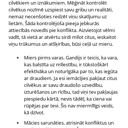
cilvēkiem un iznākumiem. Mēģināt kontrolēt
cilvēkus nozīmē uzspiest savu gribu un realitāti,
nemaz necenšoties redzēt viņu skatījumu uz
lietām. Šāda kontrolējoša pieeja jebkurās
attiecībās novedīs pie konflikta. Aizvietojot vēlmi
vadīt, tā vietā ar atvērtu sirdi mīlot citus, ieskaitot
viņu trūkumus un atšķirības, būsi ceļā uz mieru.
Miers pirms varas. Gandijs ir teicis, ka vara,
kas balstīta uz mīlestību, ir tūkstoškārt
efektīvāka un noturīgāka par to, kas iegūta
ar draudiem. Ja esi iemācījies pakļaut citus
cilvēkus ar savu draudošo uzvedību,
izturēšanos un rīcību, tad viņi tev pakļaujas
piespiedu kārtā, nevis tādēļ, ka ciena vai
rūpējas par tevi. Šis nav miermīlīgs veids,
kā dzīvot.
Mācies sarunāties, atrisināt konfliktus un