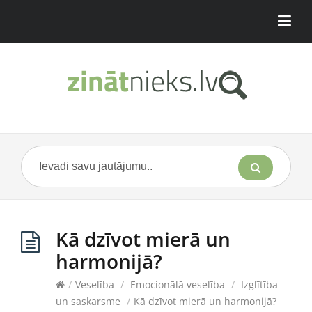
Kā dzīvot mierā un
harmonijā?
/
Veselība
/
Emocionālā veselība
/
Izglītība
un saskarsme
/
Kā dzīvot mierā un harmonijā?