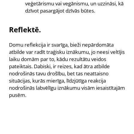
veģetārismu vai vegānismu, un uzzināsi, kā
dzīvot pasargājot dzīvās būtes.
Reflektē.
Domu reflekcija ir svarīga, bieži nepārdomāta
atbilde var radīt traģisku iznākumu, jo neesi veltījis
laiku domām par to, kādu rezultātu veidos
pateiktais. Dabiski, ir reizes, kad ātra atbilde
nodrošinās tavu drošību, bet tas neattaisno
situācijas, kurās mierīga, līdzjūtīga reakcija
nodrošinās labvēlīgu iznākumu visām iesaistītajām
pusēm.