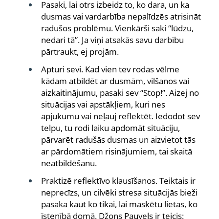
Pasaki, lai otrs izbeidz to, ko dara, un ka
dusmas vai vardarbība nepalīdzēs atrisināt
radušos problēmu. Vienkārši saki “lūdzu,
nedari tā”. Ja viņi atsakās savu darbību
pārtraukt, ej projām.
Apturi sevi. Kad vien tev rodas vēlme
kādam atbildēt ar dusmām, vilšanos vai
aizkaitinājumu, pasaki sev “Stop!”. Aizej no
situācijas vai apstākļiem, kuri nes
apjukumu vai neļauj reflektēt. Iedodot sev
telpu, tu rodi laiku apdomāt situāciju,
pārvarēt radušās dusmas un aizvietot tās
ar pārdomātiem risinājumiem, tai skaitā
neatbildēšanu.
Praktizē reflektīvo klausīšanos. Teiktais ir
neprecīzs, un cilvēki stresa situācijās bieži
pasaka kaut ko tikai, lai maskētu lietas, ko
īstenībā domā. Džons Pauvels ir teicis: