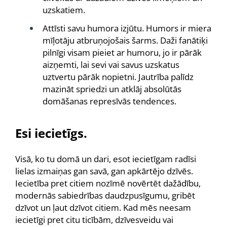
uzskatiem.
Attīsti savu humora izjūtu. Humors ir miera
mīļotāju atbruņojošais šarms. Daži fanātiķi
pilnīgi visam pieiet ar humoru, jo ir pārāk
aizņemti, lai sevi vai savus uzskatus
uztvertu pārāk nopietni. Jautrība palīdz
mazināt spriedzi un atklāj absolūtās
domāšanas represīvās tendences.
Esi iecietīgs.
Visā, ko tu domā un dari, esot iecietīgam radīsi
lielas izmaiņas gan savā, gan apkārtējo dzīvēs.
Iecietība pret citiem nozīmē novērtēt dažādību,
modernās sabiedrības daudzpusīgumu, gribēt
dzīvot un ļaut dzīvot citiem. Kad mēs neesam
iecietīgi pret citu ticībām, dzīvesveidu vai