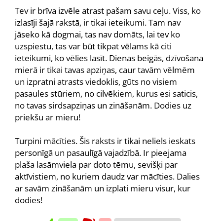
Tev ir brīva izvēle atrast pašam savu ceļu. Viss, ko
izlasīji šajā rakstā, ir tikai ieteikumi. Tam nav
jāseko kā dogmai, tas nav domāts, lai tev ko
uzspiestu, tas var būt tikpat vēlams kā citi
ieteikumi, ko vēlies lasīt. Dienas beigās, dzīvošana
mierā ir tikai tavas apziņas, caur tavām vēlmēm
un izpratni atrasts viedoklis, gūts no visiem
pasaules stūriem, no cilvēkiem, kurus esi saticis,
no tavas sirdsapziņas un zināšanām. Dodies uz
priekšu ar mieru!
Turpini mācīties. Šis raksts ir tikai neliels ieskats
personīgā un pasaulīgā vajadzībā. Ir pieejama
plaša lasāmviela par doto tēmu, sevišķi par
aktīvistiem, no kuriem daudz var mācīties. Dalies
ar savām zināšanām un izplati mieru visur, kur
dodies!