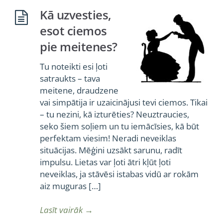
Kā uzvesties,
esot ciemos
pie meitenes?
Tu noteikti esi ļoti
satraukts – tava
meitene, draudzene
vai simpātija ir uzaicinājusi tevi ciemos. Tikai
– tu nezini, kā izturēties? Neuztraucies,
seko šiem soļiem un tu iemācīsies, kā būt
perfektam viesim! Neradi neveiklas
situācijas. Mēģini uzsākt sarunu, radīt
impulsu. Lietas var ļoti ātri kļūt ļoti
neveiklas, ja stāvēsi istabas vidū ar rokām
aiz muguras […]
Lasīt vairāk
→