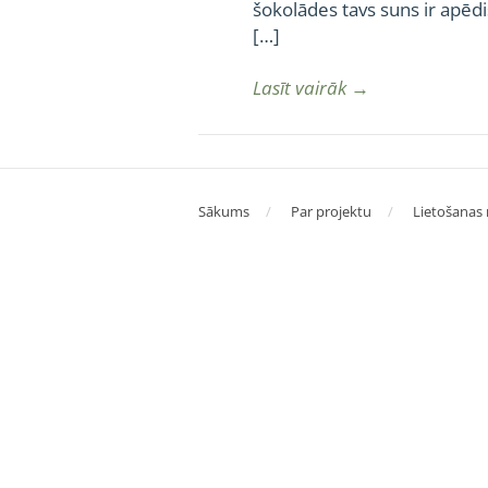
šokolādes tavs suns ir apēdi
[…]
Lasīt vairāk
→
Sākums
Par projektu
Lietošanas