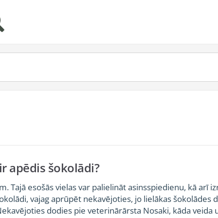
 ir apēdis šokolādi?
m. Tajā esošās vielas var palielināt asinsspiedienu, kā arī izr
šokolādi, vajag aprūpēt nekavējoties, jo lielākas šokolādes 
 Nekavējoties dodies pie veterinārārsta Nosaki, kāda veida 