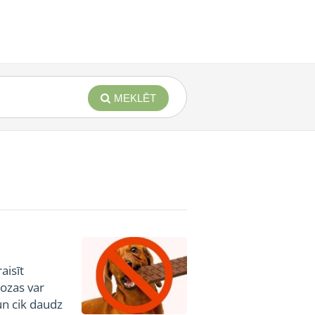
MEKLĒT
aisīt
dozas var
un cik daudz