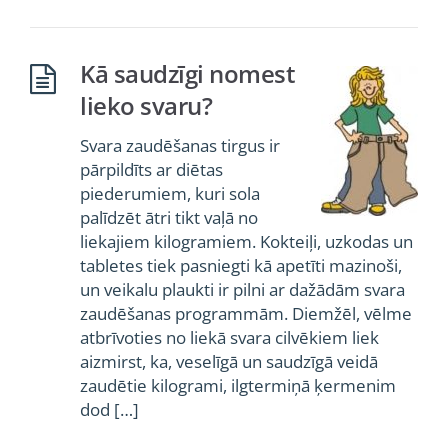
Kā saudzīgi nomest
lieko svaru?
Svara zaudēšanas tirgus ir
pārpildīts ar diētas
piederumiem, kuri sola
palīdzēt ātri tikt vaļā no
liekajiem kilogramiem. Kokteiļi, uzkodas un
tabletes tiek pasniegti kā apetīti mazinoši,
un veikalu plaukti ir pilni ar dažādām svara
zaudēšanas programmām. Diemžēl, vēlme
atbrīvoties no liekā svara cilvēkiem liek
aizmirst, ka, veselīgā un saudzīgā veidā
zaudētie kilogrami, ilgtermiņā ķermenim
dod […]