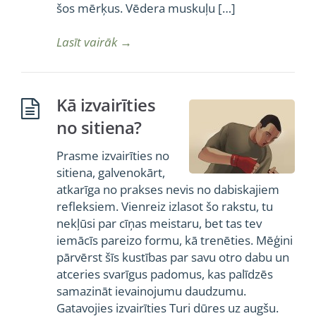
šos mērķus. Vēdera muskuļu […]
Lasīt vairāk
→
Kā izvairīties
no sitiena?
Prasme izvairīties no
sitiena, galvenokārt,
atkarīga no prakses nevis no dabiskajiem
refleksiem. Vienreiz izlasot šo rakstu, tu
nekļūsi par cīņas meistaru, bet tas tev
iemācīs pareizo formu, kā trenēties. Mēģini
pārvērst šīs kustības par savu otro dabu un
atceries svarīgus padomus, kas palīdzēs
samazināt ievainojumu daudzumu.
Gatavojies izvairīties Turi dūres uz augšu.