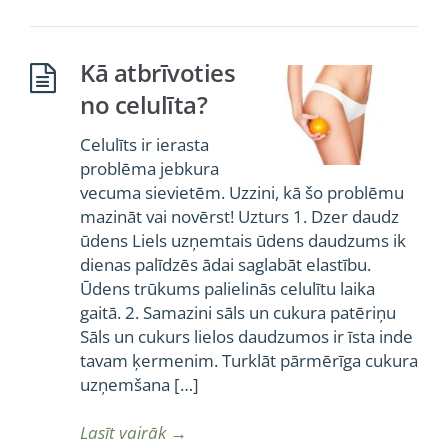
Kā atbrīvoties
no celulīta?
Celulīts ir ierasta
problēma jebkura
vecuma sievietēm. Uzzini, kā šo problēmu
mazināt vai novērst! Uzturs 1. Dzer daudz
ūdens Liels uzņemtais ūdens daudzums ik
dienas palīdzēs ādai saglabāt elastību.
Ūdens trūkums palielinās celulītu laika
gaitā. 2. Samazini sāls un cukura patēriņu
Sāls un cukurs lielos daudzumos ir īsta inde
tavam ķermenim. Turklāt pārmērīga cukura
uzņemšana […]
Lasīt vairāk
→