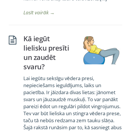
Lasīt vairāk
→
Kā iegūt
lielisku presīti
un zaudēt
svaru?
Lai iegūtu seksīgu vēdera presi,
nepieciešams ieguldījums, laiks un
pacietība. Ir jāizdara divas lietas: jānomet
svars un jāuzaudzē muskuļi. To var panākt
pareizi ēdot un regulāri pildot vingrojumus.
Tev var būt lieliska un stingra vēdera prese,
taču tā nebūs redzama zem tauku slāņa.
Šajā rakstā runāsim par to, kā sasniegt abus