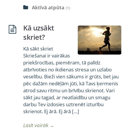
Aktīvā atpūta
(1)
Kā uzsākt
skriet?
Kā sākt skriet
Skriešanai ir vairākas
priekšrocības, piemēram, tā palīdz
atbrīvoties no ikdienas stresa un uzlabo
veselību. Bieži vien sākums ir grūts, bet jau
pēc dažām nedēļām jūti, kā Tavs ķermenis
atrod savu ritmu un brīvību skrienot. Vari
sākt jau tagad, ar neatlaidību un smagu
darbu Tev izdosies uztrenēt izturību
skrienot. Ej ārā. Ej ārā […]
Lasīt vairāk
→