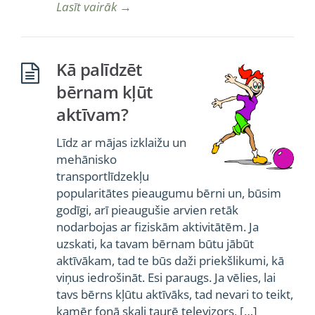
Lasīt vairāk
→
Kā palīdzēt
bērnam kļūt
aktīvam?
Līdz ar mājas izklaižu un
mehānisko
transportlīdzekļu
popularitātes pieaugumu bērni un, būsim
godīgi, arī pieaugušie arvien retāk
nodarbojas ar fiziskām aktivitātēm. Ja
uzskati, ka tavam bērnam būtu jābūt
aktīvākam, tad te būs daži priekšlikumi, kā
viņus iedrošināt. Esi paraugs. Ja vēlies, lai
tavs bērns kļūtu aktīvāks, tad nevari to teikt,
kamēr fonā skaļi taurē televizors, […]