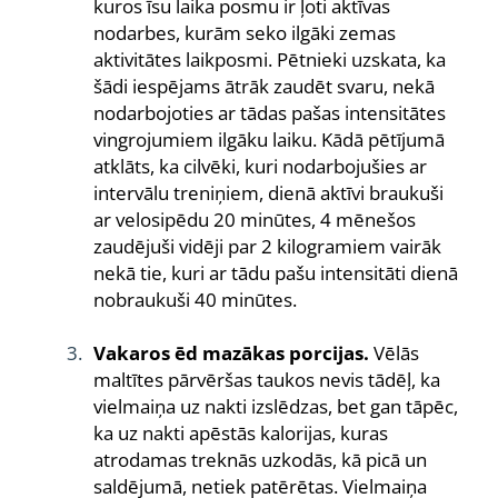
kuros īsu laika posmu ir ļoti aktīvas
nodarbes, kurām seko ilgāki zemas
aktivitātes laikposmi. Pētnieki uzskata, ka
šādi iespējams ātrāk zaudēt svaru, nekā
nodarbojoties ar tādas pašas intensitātes
vingrojumiem ilgāku laiku. Kādā pētījumā
atklāts, ka cilvēki, kuri nodarbojušies ar
intervālu treniņiem, dienā aktīvi braukuši
ar velosipēdu 20 minūtes, 4 mēnešos
zaudējuši vidēji par 2 kilogramiem vairāk
nekā tie, kuri ar tādu pašu intensitāti dienā
nobraukuši 40 minūtes.
Vakaros ēd mazākas porcijas.
Vēlās
maltītes pārvēršas taukos nevis tādēļ, ka
vielmaiņa uz nakti izslēdzas, bet gan tāpēc,
ka uz nakti apēstās kalorijas, kuras
atrodamas treknās uzkodās, kā picā un
saldējumā, netiek patērētas. Vielmaiņa