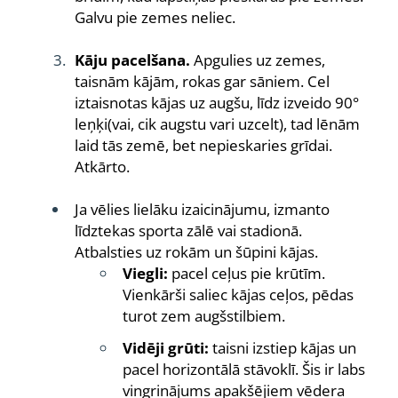
Galvu pie zemes neliec.
Kāju pacelšana.
Apgulies uz zemes,
taisnām kājām, rokas gar sāniem. Cel
iztaisnotas kājas uz augšu, līdz izveido 90°
leņķi(vai, cik augstu vari uzcelt), tad lēnām
laid tās zemē, bet nepieskaries grīdai.
Atkārto.
Ja vēlies lielāku izaicinājumu, izmanto
līdztekas sporta zālē vai stadionā.
Atbalsties uz rokām un šūpini kājas.
Viegli:
pacel ceļus pie krūtīm.
Vienkārši saliec kājas ceļos, pēdas
turot zem augšstilbiem.
Vidēji grūti:
taisni izstiep kājas un
pacel horizontālā stāvoklī. Šis ir labs
vingrinājums apakšējiem vēdera