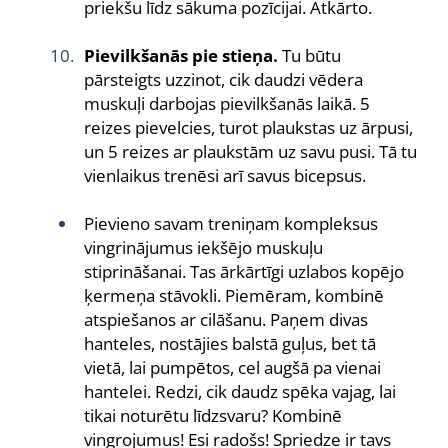
priekšu līdz sākuma pozīcijai. Atkārto.
Pievilkšanās pie stieņa.
Tu būtu
pārsteigts uzzinot, cik daudzi vēdera
muskuļi darbojas pievilkšanās laikā. 5
reizes pievelcies, turot plaukstas uz ārpusi,
un 5 reizes ar plaukstām uz savu pusi. Tā tu
vienlaikus trenēsi arī savus bicepsus.
Pievieno savam treniņam kompleksus
vingrinājumus iekšējo muskuļu
stiprināšanai. Tas ārkārtīgi uzlabos kopējo
ķermeņa stāvokli. Piemēram, kombinē
atspiešanos ar cilāšanu. Paņem divas
hanteles, nostājies balstā guļus, bet tā
vietā, lai pumpētos, cel augšā pa vienai
hantelei. Redzi, cik daudz spēka vajag, lai
tikai noturētu līdzsvaru? Kombinē
vingrojumus! Esi radošs! Spriedze ir tavs