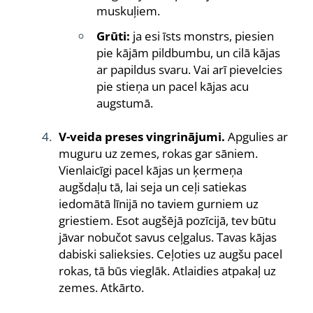
muskuļiem.
Grūti:
ja esi īsts monstrs, piesien
pie kājām pildbumbu, un cilā kājas
ar papildus svaru. Vai arī pievelcies
pie stieņa un pacel kājas acu
augstumā.
V-veida preses vingrinājumi.
Apgulies ar
muguru uz zemes, rokas gar sāniem.
Vienlaicīgi pacel kājas un ķermeņa
augšdaļu tā, lai seja un ceļi satiekas
iedomātā līnijā no taviem gurniem uz
griestiem. Esot augšējā pozīcijā, tev būtu
jāvar nobučot savus ceļgalus. Tavas kājas
dabiski salieksies. Ceļoties uz augšu pacel
rokas, tā būs vieglāk. Atlaidies atpakaļ uz
zemes. Atkārto.