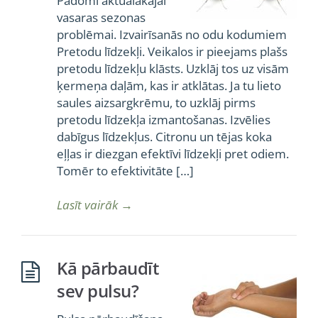
Padomi aktuālakajai
vasaras sezonas
problēmai. Izvairīsanās no odu kodumiem
Pretodu līdzekļi. Veikalos ir pieejams plašs
pretodu līdzekļu klāsts. Uzklāj tos uz visām
ķermeņa daļām, kas ir atklātas. Ja tu lieto
saules aizsargkrēmu, to uzklāj pirms
pretodu līdzekļa izmantošanas. Izvēlies
dabīgus līdzekļus. Citronu un tējas koka
eļļas ir diezgan efektīvi līdzekļi pret odiem.
Tomēr to efektivitāte […]
Lasīt vairāk
→
Kā pārbaudīt
sev pulsu?