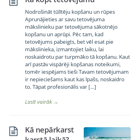
Nodrošināt tūlītēju kopšanu un rūpes
Aprunājieties ar savu tetovējuma
mākslinieku par tetovējuma sākotnējo
kopšanu un aprūpi. Pēc tam, kad
tetovējums pabeigts, bet vēl esat pie
mākslinieka, izmantojiet laiku, lai
noskaidrotu par turpmāko tā kopšanu. Kaut
arī pastāv vispārēji kopšanas noteikumi,
tomēr iespējams tieši Tavam tetovējumam
ir nepieciešams kaut kas īpašs, noskaidro
to. Tāpat profesionālis var […]
Lasīt vairāk
→
Kā nepārkarst
karstā laikā?