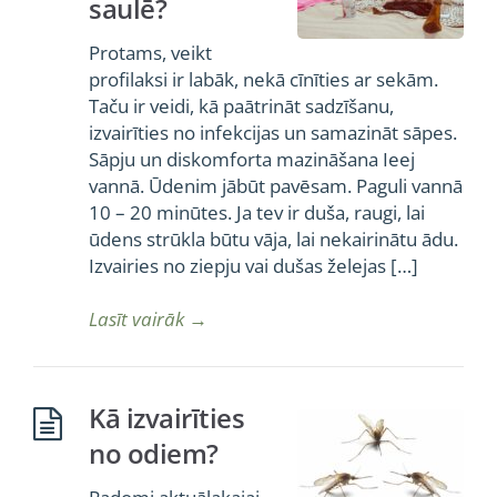
saulē?
Protams, veikt
profilaksi ir labāk, nekā cīnīties ar sekām.
Taču ir veidi, kā paātrināt sadzīšanu,
izvairīties no infekcijas un samazināt sāpes.
Sāpju un diskomforta mazināšana Ieej
vannā. Ūdenim jābūt pavēsam. Paguli vannā
10 – 20 minūtes. Ja tev ir duša, raugi, lai
ūdens strūkla būtu vāja, lai nekairinātu ādu.
Izvairies no ziepju vai dušas želejas […]
Lasīt vairāk
→
Kā izvairīties
no odiem?