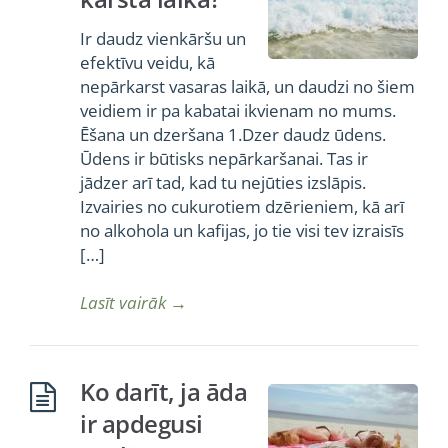
Ir daudz vienkāršu un
efektīvu veidu, kā
nepārkarst vasaras laikā, un daudzi no šiem
veidiem ir pa kabatai ikvienam no mums.
Ēšana un dzeršana 1.Dzer daudz ūdens.
Ūdens ir būtisks nepārkaršanai. Tas ir
jādzer arī tad, kad tu nejūties izslāpis.
Izvairies no cukurotiem dzērieniem, kā arī
no alkohola un kafijas, jo tie visi tev izraisīs
[…]
Lasīt vairāk
→
Ko darīt, ja āda
ir apdegusi