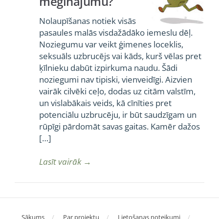
mēģinājumu?
Nolaupīšanas notiek visās
pasaules malās visdažādāko iemeslu dēļ.
Noziegumu var veikt ģimenes loceklis,
seksuāls uzbrucējs vai kāds, kurš vēlas pret
ķīlnieku dabūt izpirkuma naudu. Šādi
noziegumi nav tipiski, vienveidīgi. Aizvien
vairāk cilvēki ceļo, dodas uz citām valstīm,
un vislabākais veids, kā cīnīties pret
potenciālu uzbrucēju, ir būt saudzīgam un
rūpīgi pārdomāt savas gaitas. Kamēr dažos
[…]
Lasīt vairāk
→
Sākums
Par projektu
Lietošanas noteikumi