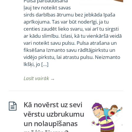
Pulsa pārbaudīšana
ļauj tev noteikt savas
sirds darbības ātrumu bez jebkāda īpaša
aprīkojuma. Tas var būt noderīgi, ja tu
centies zaudēt lieko svaru, vai arī tu sirgsti
ar kādu slimību. Izlasi, kā tu vienkāršā veidā
vari noteikt savu pulsu. Pulsa atrašana un
fiksēšana Izmanto savu rādītājpirkstu un
vidējo pirkstu, lai atrastu pulsu. Neizmanto
īkšķi, jo […]
Lasīt vairāk
→
Kā novērst uz sevi
vērstu uzbrukumu
un nolaupīšanas