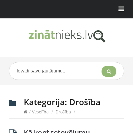
Kategorija:
Drošība
/
Veselība
/
Drošība
/
Kā kopt tetovējumu