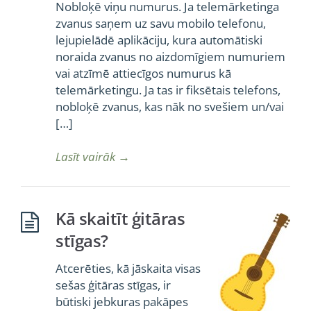
Nobloķē viņu numurus. Ja telemārketinga
zvanus saņem uz savu mobilo telefonu,
lejupielādē aplikāciju, kura automātiski
noraida zvanus no aizdomīgiem numuriem
vai atzīmē attiecīgos numurus kā
telemārketingu. Ja tas ir fiksētais telefons,
nobloķē zvanus, kas nāk no svešiem un/vai
[…]
Lasīt vairāk
→
Kā skaitīt ģitāras
stīgas?
Atcerēties, kā jāskaita visas
sešas ģitāras stīgas, ir
būtiski jebkuras pakāpes