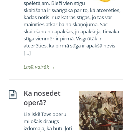
spēlētājam. Bieži vien stīgu
skaitīšana ir svarīgāka par to, kā atcerēties,
kādas notis ir uz katras stīgas, jo tas var
mainīties atkarībā no skaņojuma. Sāc
skaitīšanu no apakšas, jo apakšējā, tievākā
stīga vienmēr ir pirmā. Visgrūtāk ir
atcerēties, ka pirmā stīga ir apakšā nevis
[…]
Lasīt vairāk
→
Kā nosēdēt
operā?
Lieliski! Tavs operu
mīlošais draugs
izdomāja, ka būtu ļoti