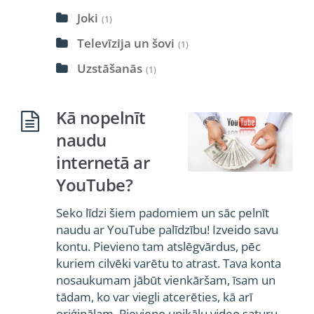
Joki
(1)
Televīzija un šovi
(1)
Uzstāšanās
(1)
Kā nopelnīt
naudu
internetā ar
YouTube?
Seko līdzi šiem padomiem un sāc pelnīt
naudu ar YouTube palīdzību! Izveido savu
kontu. Pievieno tam atslēgvārdus, pēc
kuriem cilvēki varētu to atrast. Tava konta
nosaukumam jābūt vienkāršam, īsam un
tādam, ko var viegli atcerēties, kā arī
oriģinālam. Pievieno unikālu video saturu.