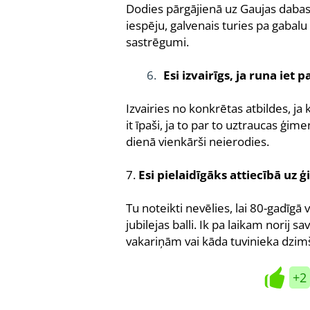
Dodies pārgājienā uz Gaujas dabas p
iespēju, galvenais turies pa gabalu
sastrēgumi.
Esi izvairīgs, ja runa ie
Izvairies no konkrētas atbildes, ja
it īpaši, ja to par to uztraucas ģim
dienā vienkārši neierodies.
7.
Esi pielaidīgāks attiecībā uz
Tu noteikti nevēlies, lai 80-gadīgā
jubilejas balli. Ik pa laikam norij 
vakariņām vai kāda tuvinieka dzimš
+2