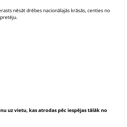
erasts nēsāt drēbes nacionālajās krāsās, centies no
 pretēju.
enu uz vietu, kas atrodas pēc iespējas tālāk no