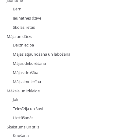
Jaunatne
Bērni
Jaunatnes dzīve
Skolas lietas
Māja un dārzs
Dārzniecība
Mājas atjaunošana un labošana
Mājas dekorēšana
Mājas drošība
Mājsaimniecība
Māksla un izklaide
Joki
Televīzija un šovi
Uzstāšanās
Skaistums un stils
Kopšana