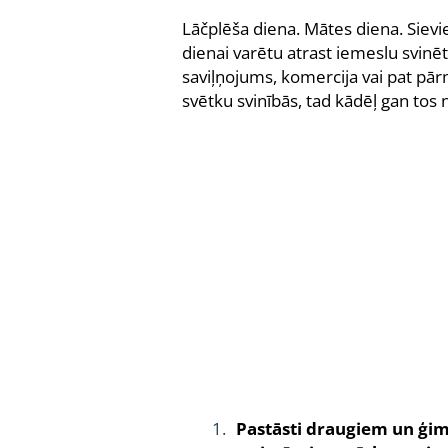
Lāčplēša diena. Mātes diena. Sievi
dienai varētu atrast iemeslu svinēt, 
saviļņojums, komercija vai pat pārm
svētku svinībās, tad kādēļ gan tos n
Pastāsti draugiem un ģim