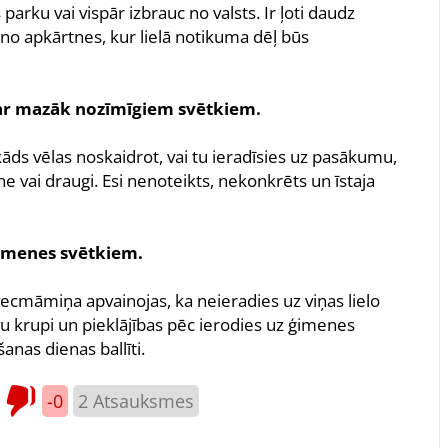
arku vai vispār izbrauc no valsts. Ir ļoti daudz
 no apkārtnes, kur lielā notikuma dēļ būs
t par mazāk nozīmīgiem svētkiem.
 kāds vēlas noskaidrot, vai tu ieradīsies uz pasākumu,
ene vai draugi. Esi nenoteikts, nekonkrēts un īstaja
 ģimenes svētkiem.
 vecmāmiņa apvainojas, ka neieradies uz viņas lielo
savu krupi un pieklājības pēc ierodies uz ģimenes
anas dienas ballīti.
-0
2
Atsauksmes