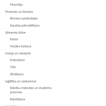
Filozofija
Finanses un bizness
Biznesa sastāvdaļas
Naudas pārvaldīšana
Ģimenes dzīve
Kāzas
Vecāku būšana
Hobiji un rokdarbi
Krāsošana
Triki
Zīmēšana
Izglītība un saskarsme
Mācību metodes un studentu
prasmes
Rakstīšana