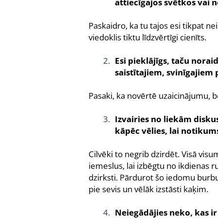
attiecīgajos svētkos vai 
Paskaidro, ka tu tajos esi tikpat neie
viedoklis tiktu līdzvērtīgi cienīts.
Esi pieklājīgs, taču norai
saistītajiem, svinīgajie
Pasaki, ka novērtē uzaicinājumu, bet,
Izvairies no liekām diskus
kāpēc vēlies, lai notikum
Cilvēki to negrib dzirdēt. Visā visu
iemeslus, lai izbēgtu no ikdienas ru
dzirksti. Pārdurot šo iedomu burbu
pie sevis un vēlāk izstāsti kaķim.
Neiegādājies neko, kas ir