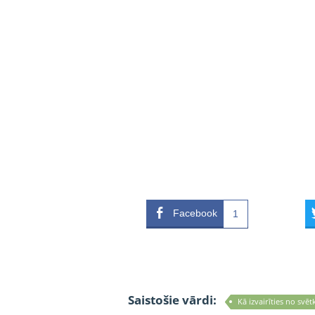
Facebook
1
Saistošie vārdi:
Kā izvairīties no svē