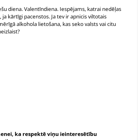
ešu diena. Valentīndiena. Iespējams, katrai nedēļas
ja kārtīgi pacenstos. Ja tev ir apnicis viltotais
ērīgā alkohola lietošana, kas seko valsts vai citu
eizlaist?
enei, ka respektē viņu ieinteresētību