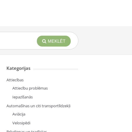
MEKLĒT
Kategorijas
Attiecības
Attiecību problēmas
Iepazīšanās
Automašīnas un citi transportlīdzekļi
Aviācija
Velosipēdi
Brīvdienas un tradīcijas