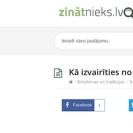
Kā izvairīties n
/
Brīvdienas un tradīcijas
/
K
Facebook
1