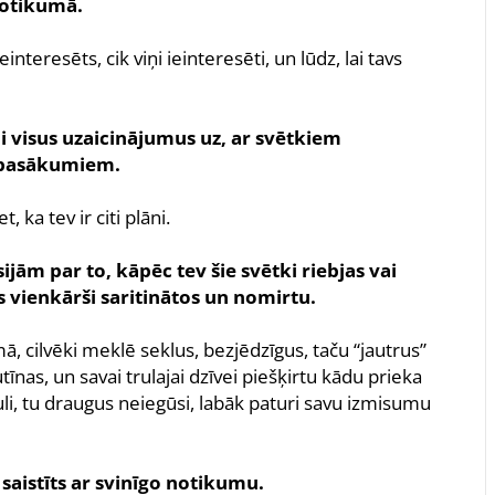
notikumā.
interesēts, cik viņi ieinteresēti, un lūdz, lai tavs
di visus uzaicinājumus uz, ar svētkiem
m pasākumiem.
 ka tev ir citi plāni.
ijām par to, kāpēc tev šie svētki riebjas vai
s vienkārši saritinātos un nomirtu.
mā, cilvēki meklē seklus, bezjēdzīgus, taču “jautrus”
tīnas, un savai trulajai dzīvei piešķirtu kādu prieka
li, tu draugus neiegūsi, labāk paturi savu izmisumu
 saistīts ar svinīgo notikumu.