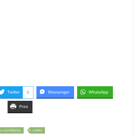
Twitter
Messenger
WhatsApp
0
Print
tku svinēšanas
svētki