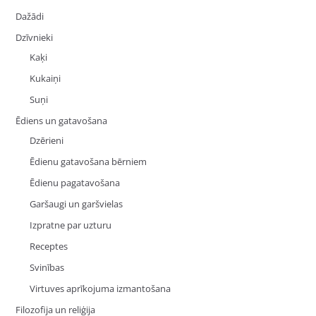
Dažādi
Dzīvnieki
Kaķi
Kukaiņi
Suņi
Ēdiens un gatavošana
Dzērieni
Ēdienu gatavošana bērniem
Ēdienu pagatavošana
Garšaugi un garšvielas
Izpratne par uzturu
Receptes
Svinības
Virtuves aprīkojuma izmantošana
Filozofija un reliģija