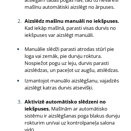
mašīnu automātiski aizslēgt no ārpuses.
Aizslēdz mašīnu manuāli no iekšpuses.
Kad iekāp mašīnā, parasti visas durvis no
iekšpuses var aizslēgt manuāli.
Manuālie slēdži parasti atrodas stūrī pie
loga vai zemāk, pie durvju roktura.
Nospiežot pogu uz leju, durvis parasti
aizslēdzas, un paceļot uz augšu, atslēdzas.
Izmantojot manuālo aizslēgšanu, vajadzēs
aizslēgt katras durvis atsevišķi.
Aktivizē automātisko slēdzeni no
iekšpuses.
Mašīnām ar automātisko
sistēmu ir aizslēgšanas poga blakus durvju
rokturim un/vai uz kontrolpaneļa salona
vidū.