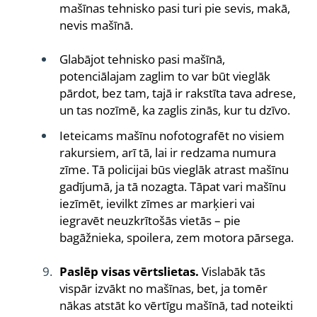
mašīnas tehnisko pasi turi pie sevis, makā,
nevis mašīnā.
Glabājot tehnisko pasi mašīnā,
potenciālajam zaglim to var būt vieglāk
pārdot, bez tam, tajā ir rakstīta tava adrese,
un tas nozīmē, ka zaglis zinās, kur tu dzīvo.
Ieteicams mašīnu nofotografēt no visiem
rakursiem, arī tā, lai ir redzama numura
zīme. Tā policijai būs vieglāk atrast mašīnu
gadījumā, ja tā nozagta. Tāpat vari mašīnu
iezīmēt, ievilkt zīmes ar marķieri vai
iegravēt neuzkrītošās vietās – pie
bagāžnieka, spoilera, zem motora pārsega.
Paslēp visas vērtslietas.
Vislabāk tās
vispār izvākt no mašīnas, bet, ja tomēr
nākas atstāt ko vērtīgu mašīnā, tad noteikti