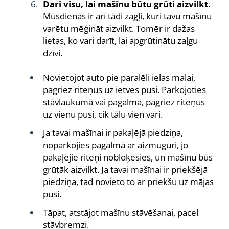
Dari visu, lai mašīnu būtu grūti aizvilkt.
Mūsdienās ir arī tādi zagļi, kuri tavu mašīnu
varētu mēģināt aizvilkt. Tomēr ir dažas
lietas, ko vari darīt, lai apgrūtinātu zaļgu
dzīvi.
Novietojot auto pie paralēli ielas malai,
pagriez riteņus uz ietves pusi. Parkojoties
stāvlaukumā vai pagalmā, pagriez riteņus
uz vienu pusi, cik tālu vien vari.
Ja tavai mašīnai ir pakaļējā piedziņa,
noparkojies pagalmā ar aizmuguri, jo
pakaļējie riteņi nobloķēsies, un mašīnu būs
grūtāk aizvilkt. Ja tavai mašīnai ir priekšējā
piedziņa, tad novieto to ar priekšu uz mājas
pusi.
Tāpat, atstājot mašīnu stāvēšanai, pacel
stāvbremzi.