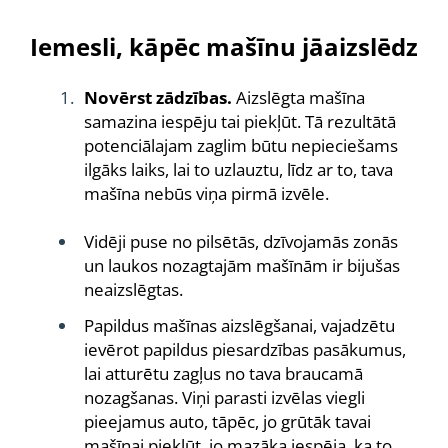
Iemesli, kāpēc mašīnu jāaizslēdz
Novērst zādzības.
Aizslēgta mašīna
samazina iespēju tai piekļūt. Tā rezultātā
potenciālajam zaglim būtu nepieciešams
ilgāks laiks, lai to uzlauztu, līdz ar to, tava
mašīna nebūs viņa pirmā izvēle.
Vidēji puse no pilsētās, dzīvojamās zonās
un laukos nozagtajām mašīnām ir bijušas
neaizslēgtas.
Papildus mašīnas aizslēgšanai, vajadzētu
ievērot papildus piesardzības pasākumus,
lai atturētu zagļus no tava braucamā
nozagšanas. Viņi parasti izvēlas viegli
pieejamus auto, tāpēc, jo grūtāk tavai
mašīnai piekļūt, jo mazāka iespēja, ka to