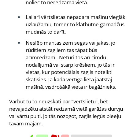
noliec to neredzamā vietā.
Lai arī vērtslietas nepadara mašīnu vieglāk
uzlaužamu, tomēr to klātbūtne garnadžus
mudinās to darīt.
Neslēp mantas zem segas vai jakas, jo
rūdītiem zagļiem tas tāpat būs
acīmredzami. Neturi tos arī cimdu
nodalījumā vai starp krēsliem, jo tās ir
vietas, kur potenciālais zaglis noteikti
skatīsies. Ja kāda vērtīga lieta jāatstāj
mašīnā, visdrošākā vieta ir bagāžnieks.
Varbūt tu to neuzskati par “vērtslietu”, bet
nevajadzētu atstāt redzamā vietā garāžas durvju
vai vārtu pulti, jo tās nozogot, zaglis iegūs pieeju
tavām mājām.