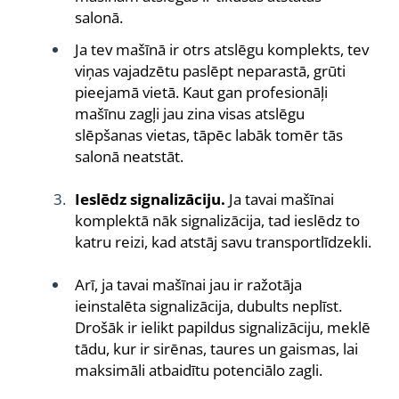
salonā.
Ja tev mašīnā ir otrs atslēgu komplekts, tev
viņas vajadzētu paslēpt neparastā, grūti
pieejamā vietā. Kaut gan profesionāļi
mašīnu zagļi jau zina visas atslēgu
slēpšanas vietas, tāpēc labāk tomēr tās
salonā neatstāt.
Ieslēdz signalizāciju.
Ja tavai mašīnai
komplektā nāk signalizācija, tad ieslēdz to
katru reizi, kad atstāj savu transportlīdzekli.
Arī, ja tavai mašīnai jau ir ražotāja
ieinstalēta signalizācija, dubults neplīst.
Drošāk ir ielikt papildus signalizāciju, meklē
tādu, kur ir sirēnas, taures un gaismas, lai
maksimāli atbaidītu potenciālo zagli.