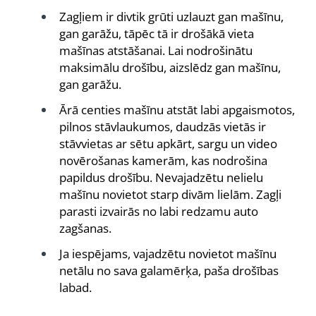
Zagļiem ir divtik grūti uzlauzt gan mašīnu,
gan garāžu, tāpēc tā ir drošākā vieta
mašīnas atstāšanai. Lai nodrošinātu
maksimālu drošību, aizslēdz gan mašīnu,
gan garāžu.
Ārā centies mašīnu atstāt labi apgaismotos,
pilnos stāvlaukumos, daudzās vietās ir
stāvvietas ar sētu apkārt, sargu un video
novērošanas kamerām, kas nodrošina
papildus drošību. Nevajadzētu nelielu
mašīnu novietot starp divām lielām. Zagļi
parasti izvairās no labi redzamu auto
zagšanas.
Ja iespējams, vajadzētu novietot mašīnu
netālu no sava galamērķa, paša drošības
labad.