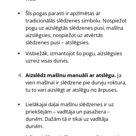
Šīs pogas parasti ir apzīmētas ar
tradicionālās slēdzenes simbolu. Nospiežot
pogu uz aizslēgtās slēdzenes pusi, mašīna
aizslēgsies, nospiežot uz atvērtās
slēdzenes pusi – atslēgsies.
Visbiežāk, izmantojot šo pogu, aizslēgsies
uzreiz visas durvis.
Aizslēdz mašīnu manuāli ar atslēgu.
Ja
vien mašīnai ir slēdzene pie durvju roktura,
tu to vari aizslēgt ar atslēgu no ārpuses.
Lielākajai daļai mašīnu slēdzenes ir uz
priekšējām – vadītāja un pasažiera –
durvīm. Dažām tā ir tikai uz vadītāja
durvīm.