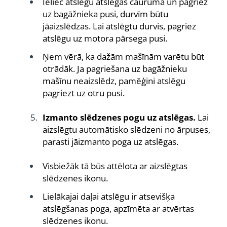
Ieliec atslēgu atslēgas caurumā un pagriez
uz bagāžnieka pusi, durvīm būtu
jāaizslēdzas. Lai atslēgtu durvis, pagriez
atslēgu uz motora pārsega pusi.
Ņem vērā, ka dažām mašīnām varētu būt
otrādāk. Ja pagriešana uz bagāžnieku
mašīnu neaizslēdz, pamēģini atslēgu
pagriezt uz otru pusi.
Izmanto slēdzenes pogu uz atslēgas.
Lai
aizslēgtu automātisko slēdzeni no ārpuses,
parasti jāizmanto poga uz atslēgas.
Visbiežāk tā būs attēlota ar aizslēgtas
slēdzenes ikonu.
Lielākajai daļai atslēgu ir atsevišķa
atslēgšanas poga, apzīmēta ar atvērtas
slēdzenes ikonu.