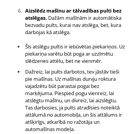
Aizslēdz mašīnu ar tālvadības pulti bez
atslēgas.
Dažām mašīnām ir automātiska
bezvadu pults, kurai nav atslēga, bet, kura
darbojas kā atslēga.
Šīs atslēgu pultis ir iebūvētas piekariņos. Uz
piekariņa varētu būt poga ar uzzīmētu
slēdzenes attēlu, bet ne vienmēr.
Dažreiz, lai pults darbotos, tev jāstāv tieši
pie mašīnas. Uz mašīnas durvju roktura
vajadzētu būt parastai pogai bez
marķējuma. Piespied pogu vienreiz, lai
atslēgtu mašīnu, un divreiz, lai aizslēgtu.
Tas darbosies, ja pults atradīsies noteiktā
attālumā no automobiļa, un šis attālums ir
atšķirīgs, atkarībā no ražotāja un
automašīnas modeļa.