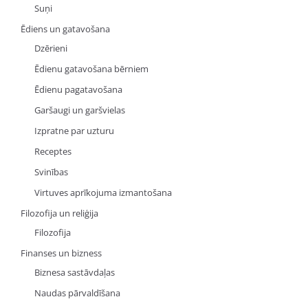
Suņi
Ēdiens un gatavošana
Dzērieni
Ēdienu gatavošana bērniem
Ēdienu pagatavošana
Garšaugi un garšvielas
Izpratne par uzturu
Receptes
Svinības
Virtuves aprīkojuma izmantošana
Filozofija un reliģija
Filozofija
Finanses un bizness
Biznesa sastāvdaļas
Naudas pārvaldīšana