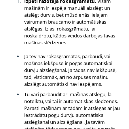
Izpēti ražotāja rokasgrāmatu.
Visām
mašīnām ir iespēja manuāli aizslēgt un
atslēgt durvis, bet mūsdienās lielajam
vairumam braucamo ir automātiskas
atslēgas. Izlasi rokasgrāmatu, lai
noskaidrotu, kādos veidos darbojas tavas
mašīnas slēdzenes.
Ja tev nav rokasgrāmatas, pārbaudi, vai
mašīnas iekšpusē ir pogas automātiskai
durvju aizslēgšanai. Ja tādas nav iekšpusē,
tad, visticamāk, arī no ārpuses mašīnu
aizslēgt automātiski nav iespējams.
Tu vari pārbaudīt arī mašīnas atslēgu, lai
noteiktu, vai tai ir automātiskas slēdzenes.
Parasti mašīnām ar tādām ir atslēgas ar jau
iestrādātu pogu durvju automātiskai
atslēgšanai un aizslēgšanai. Ja tavām
atslēgām tādas pogas nav, tad tu nevarēsi