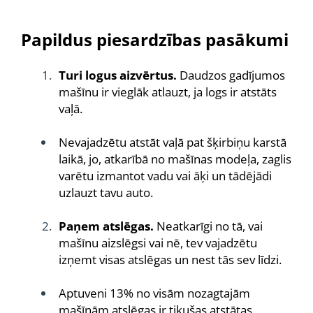
Papildus piesardzības pasākumi
Turi logus aizvērtus.
Daudzos gadījumos
mašīnu ir vieglāk atlauzt, ja logs ir atstāts
vaļā.
Nevajadzētu atstāt vaļā pat šķirbiņu karstā
laikā, jo, atkarībā no mašīnas modeļa, zaglis
varētu izmantot vadu vai āķi un tādējādi
uzlauzt tavu auto.
Paņem atslēgas.
Neatkarīgi no tā, vai
mašīnu aizslēgsi vai nē, tev vajadzētu
izņemt visas atslēgas un nest tās sev līdzi.
Aptuveni 13% no visām nozagtajām
mašīnām atslēgas ir tikušas atstātas