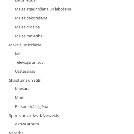
Dārzniecība
Mājas atjaunošana un labošana
Mājas dekorēšana
Mājas drošība
Mājsaimniecība
Māksla un izklaide
Joki
Televīzija un šovi
Uzstāšanās
Skaistums un stils
Kopšana
Mode
Personiskā higiēna
Sports un aktīvs dzīvesveids
Aktīvā atpūta
Veselība