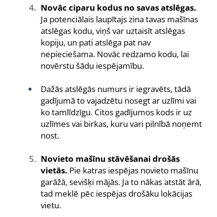
Novāc ciparu kodus no savas atslēgas.
Ja potenciālais laupītajs zina tavas mašīnas
atslēgas kodu, viņš var uztaisīt atslēgas
kopiju, un pati atslēga pat nav
nepieciešama. Novāc redzamo kodu, lai
novērstu šādu iespējamību.
Dažās atslēgās numurs ir iegravēts, tādā
gadījumā to vajadzētu nosegt ar uzlīmi vai
ko tamlīdzīgu. Citos gadījumos kods ir uz
uzlīmes vai birkas, kuru vari pilnībā noņemt
nost.
Novieto mašīnu stāvēšanai drošās
vietās.
Pie katras iespējas novieto mašīnu
garāžā, sevišķi mājās. Ja to nākas atstāt ārā,
tad meklē pēc iespējas drošāku lokācijas
vietu.