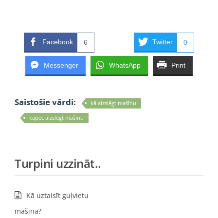
Facebook
Twitter
6
0
Messenger
WhatsApp
Print
Saistošie vārdi:
kā aizslēgt mašīnu
kāpēc aizslēgt mašīnu
Turpini uzzināt..
Kā uztaisīt guļvietu
mašīnā?