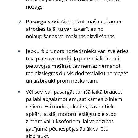
nozags.
Pasargā sevi.
Aizslēdzot mašīnu, kamēr
atrodies tajā, tu vari izvairīties no
nolaupīšanas vai mašīnas aizvilkšanas.
Jebkurš bruņots noziedznieks var izvēlēties
tevi par savu mērķi. Ja potenciāli draudi
pietuvojas mašīnai, tev nemaz nemanot,
tad aizslēgtas durvis dod tev laiku noreaģēt
un aizbraukt prom neskartam.
Vēl sevi var pasargāt tumšā laikā braucot
pa labi apgaismotiem, satiksmes pilniem
ceļiem. Esi modrs, skaties, kas notiek
apkārt, atstāj motoru ieslēgtu pie stop
zīmēm vai luksoforiem, lai vajadzības
gadījumā pēc iespējas ātrāk varētu
aizbraukt.