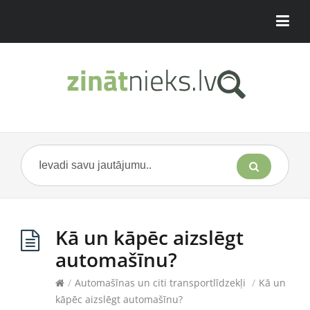
Kā un kāpēc aizslēgt
automašīnu?
/
Automašīnas un citi transportlīdzekļi
/
Kā un
kāpēc aizslēgt automašīnu?