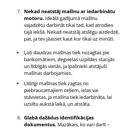
Nekad neatstāj mašīnu ar iedarbinātu
motoru.
Ideālā gadījumā mašīnu
vajadzētu darbināt tikai tad, kad atrodies
tajā iekšā. Nekad neatstāj atslēgu aizdedzē,
pat, ja tev jāaiziet kaut kur tikai uz minūti.
Ļoti daudzas mašīnas tiek nozagtas pie
bankomātiem, degvielas uzpildes stacijās
un līdzīgās vietās, ja īpašnieki atstājuši
mašīnas darbojamies.
Līdzīgi mašīnas tiek zagtas no
piebraucamajiem ceļiem, ielas vai
stāvvietas, ja mašīna tiek iedarbināta, lai
uzsiltu aukstā laikā, un atstāta.
Glabā dažādus identifikācijas
dokumentus.
Mazākais, ko vari darīt –