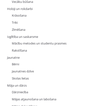
Vecāku būšana
Hobiji un rokdarbi
Krāsošana
Triki
Zīmēšana
Izglītība un saskarsme
Mācību metodes un studentu prasmes
Rakstīšana
Jaunatne
Bērni
Jaunatnes dzīve
Skolas lietas
Māja un dārzs
Dārzniecība
Mājas atjaunošana un labošana