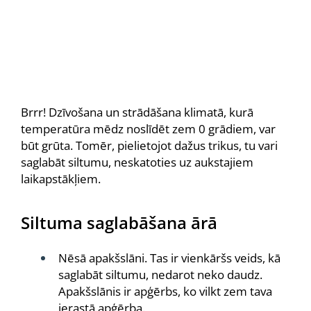
Brrr! Dzīvošana un strādāšana klimatā, kurā
temperatūra mēdz noslīdēt zem 0 grādiem, var
būt grūta. Tomēr, pielietojot dažus trikus, tu vari
saglabāt siltumu, neskatoties uz aukstajiem
laikapstākļiem.
Siltuma saglabāšana ārā
Nēsā apakšslāni. Tas ir vienkāršs veids, kā
saglabāt siltumu, nedarot neko daudz.
Apakšslānis ir apģērbs, ko vilkt zem tava
ierastā apģērba.