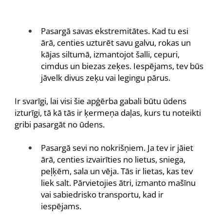
Pasargā savas ekstremitātes. Kad tu esi
ārā, centies uzturēt savu galvu, rokas un
kājas siltumā, izmantojot šalli, cepuri,
cimdus un biezas zeķes. Iespējams, tev būs
jāvelk divus zeķu vai legingu pārus.
Ir svarīgi, lai visi šie apģērba gabali būtu ūdens
izturīgi, tā kā tās ir ķermeņa daļas, kurs tu noteikti
gribi pasargāt no ūdens.
Pasargā sevi no nokrišņiem. Ja tev ir jāiet
ārā, centies izvairīties no lietus, sniega,
peļķēm, sala un vēja. Tās ir lietas, kas tev
liek salt. Pārvietojies ātri, izmanto mašīnu
vai sabiedrisko transportu, kad ir
iespējams.