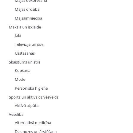
Mājas dekorēšana
Mājas drošība
Mājsaimniecība
Māksla un izklaide
Joki
Televīzija un šovi
Uzstāšanās
Skaistums un stils
Kopšana
Mode
Personiskā higiēna
Sports un aktīvs dzīvesveids
Aktīvā atpūta
Veselība
Alternatīvā medicīna
Diagnozes un ārstēšana