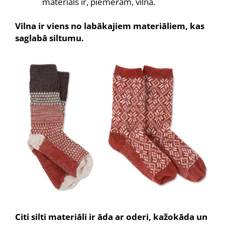
materiāls ir, piemēram, vilna.
Vilna ir viens no labākajiem materiāliem, kas
saglabā siltumu.
Citi silti materiāli ir āda ar oderi, kažokāda un