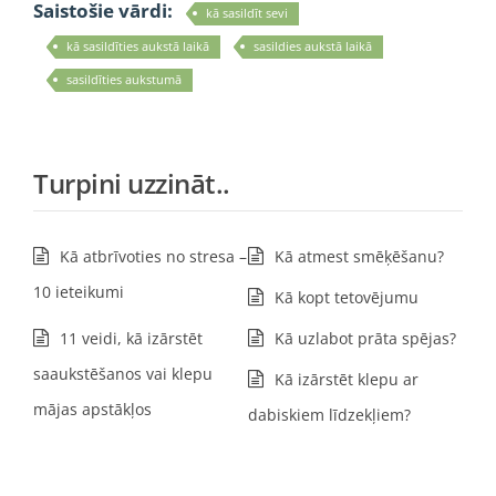
Saistošie vārdi:
kā sasildīt sevi
kā sasildīties aukstā laikā
sasildies aukstā laikā
sasildīties aukstumā
Turpini uzzināt..
Kā atbrīvoties no stresa –
Kā atmest smēķēšanu?
10 ieteikumi
Kā kopt tetovējumu
11 veidi, kā izārstēt
Kā uzlabot prāta spējas?
saaukstēšanos vai klepu
Kā izārstēt klepu ar
mājas apstākļos
dabiskiem līdzekļiem?