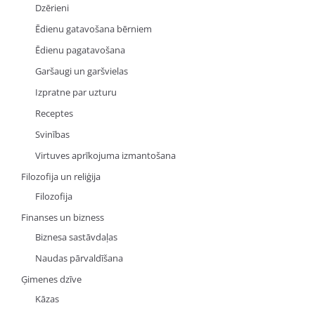
Dzērieni
Ēdienu gatavošana bērniem
Ēdienu pagatavošana
Garšaugi un garšvielas
Izpratne par uzturu
Receptes
Svinības
Virtuves aprīkojuma izmantošana
Filozofija un reliģija
Filozofija
Finanses un bizness
Biznesa sastāvdaļas
Naudas pārvaldīšana
Ģimenes dzīve
Kāzas