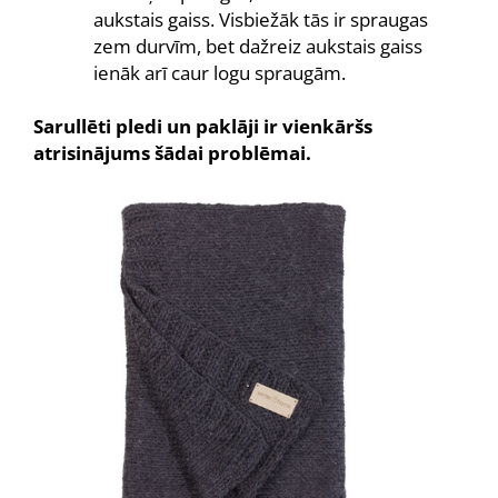
aukstais gaiss. Visbiežāk tās ir spraugas
zem durvīm, bet dažreiz aukstais gaiss
ienāk arī caur logu spraugām.
Sarullēti pledi un paklāji ir vienkāršs
atrisinājums šādai problēmai.