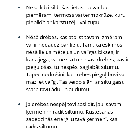
Nēsā līdzi sildošas lietas. Tā var būt,
piemēram, termoss vai termokrūze, kuru
piepildīt ar karstu tēju vai zupu.
Nēsā drēbes, kas atbilst tavam izmēram
vai ir nedaudz par lielu. Tam, ka eskimosi
nēsā lielus mēteļus un vaļīgas bikses, ir
kāda jēga, vai ne? Ja tu nēsāsi drēbes, kas ir
pieguļošas, tu nespēsi saglabāt situmu.
Tāpēc nodrošini, ka drēbes pieguļ brīvi vai
mazliet vaļīgi. Tas veido slāni ar siltu gaisu
starp tavu ādu un audumu.
Ja drēbes nespēj tevi sasildīt, ļauj savam
ķermenim radīt siltumu. Kustēšanās
sadedzinās enerģiju tavā ķermenī, kas
radīs siltumu.