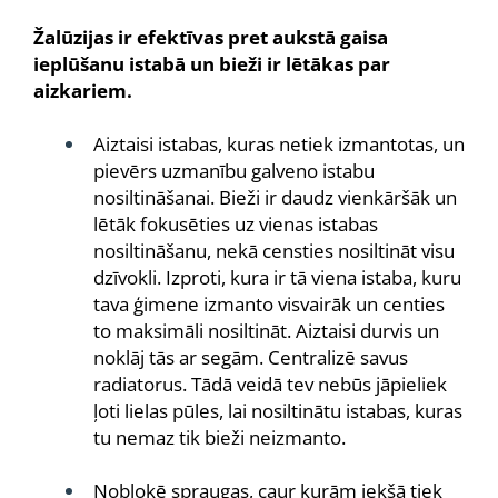
Žalūzijas ir efektīvas pret aukstā gaisa
ieplūšanu istabā un bieži ir lētākas par
aizkariem.
Aiztaisi istabas, kuras netiek izmantotas, un
pievērs uzmanību galveno istabu
nosiltināšanai. Bieži ir daudz vienkāršāk un
lētāk fokusēties uz vienas istabas
nosiltināšanu, nekā censties nosiltināt visu
dzīvokli. Izproti, kura ir tā viena istaba, kuru
tava ģimene izmanto visvairāk un centies
to maksimāli nosiltināt. Aiztaisi durvis un
noklāj tās ar segām. Centralizē savus
radiatorus. Tādā veidā tev nebūs jāpieliek
ļoti lielas pūles, lai nosiltinātu istabas, kuras
tu nemaz tik bieži neizmanto.
Nobloķē spraugas, caur kurām iekšā tiek