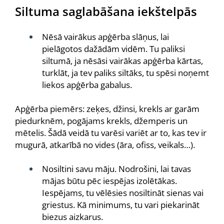
Siltuma saglabāšana iekštelpās
Nēsā vairākus apģērba slāņus, lai
pielāgotos dažādām vidēm. Tu paliksi
siltumā, ja nēsāsi vairākas apģērba kārtas,
turklāt, ja tev paliks siltāks, tu spēsi noņemt
liekos apģērba gabalus.
Apģērba piemērs: zeķes, džinsi, krekls ar garām
piedurknēm, pogājams krekls, džemperis un
mētelis. Šādā veidā tu varēsi variēt ar to, kas tev ir
mugurā, atkarībā no vides (āra, ofiss, veikals…).
Nosiltini savu māju. Nodrošini, lai tavas
mājas būtu pēc iespējas izolētākas.
Iespējams, tu vēlēsies nosiltināt sienas vai
griestus. Kā minimums, tu vari piekarināt
biezus aizkarus.