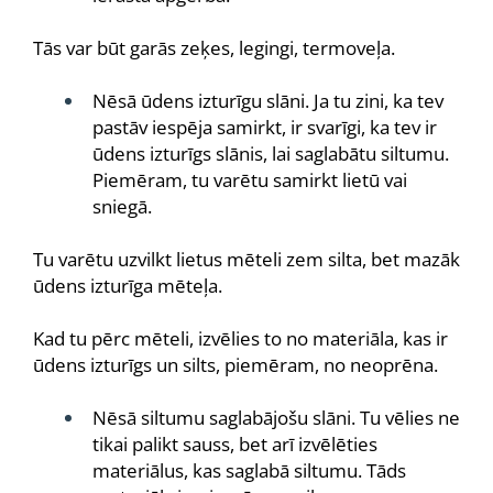
Tās var būt garās zeķes, legingi, termoveļa.
Nēsā ūdens izturīgu slāni. Ja tu zini, ka tev
pastāv iespēja samirkt, ir svarīgi, ka tev ir
ūdens izturīgs slānis, lai saglabātu siltumu.
Piemēram, tu varētu samirkt lietū vai
sniegā.
Tu varētu uzvilkt lietus mēteli zem silta, bet mazāk
ūdens izturīga mēteļa.
Kad tu pērc mēteli, izvēlies to no materiāla, kas ir
ūdens izturīgs un silts, piemēram, no neoprēna.
Nēsā siltumu saglabājošu slāni. Tu vēlies ne
tikai palikt sauss, bet arī izvēlēties
materiālus, kas saglabā siltumu. Tāds