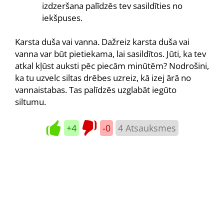
izdzeršana palīdzēs tev sasildīties no
iekšpuses.
Karsta duša vai vanna. Dažreiz karsta duša vai
vanna var būt pietiekama, lai sasildītos. Jūti, ka tev
atkal kļūst auksti pēc piecām minūtēm? Nodrošini,
ka tu uzvelc siltas drēbes uzreiz, kā izej ārā no
vannaistabas. Tas palīdzēs uzglabāt iegūto
siltumu.
+4
-0
4
Atsauksmes